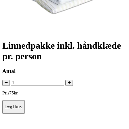
Linnedpakke inkl. håndklæde
pr. person
Antal
Pris
75
kr.
Læg i kurv